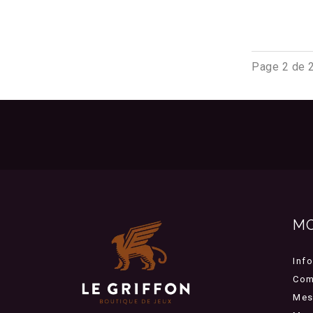
Page 2 de 
M
Inf
Com
Mes