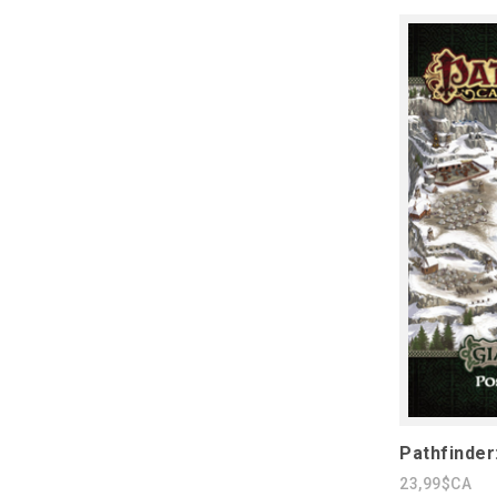
Pathfinder
23,99$CA