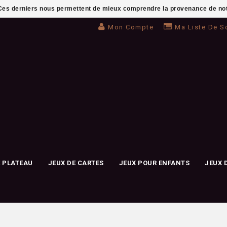
. Ces derniers nous permettent de mieux comprendre la provenance de notre 
Mon Compte
Ma Liste De S
E PLATEAU
JEUX DE CARTES
JEUX POUR ENFANTS
JEUX 