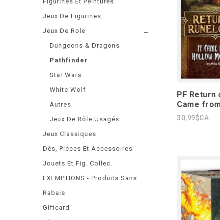
Figurines Et Peintures
Jeux De Figurines
Jeux De Role
Dungeons & Dragons
Pathfinder
Star Wars
White Wolf
PF Return o
Came from
Autres
30,99$CA
Jeux De Rôle Usagés
Jeux Classiques
Dés, Pièces Et Accessoires
Jouets Et Fig. Collec.
EXEMPTIONS - Produits Sans
Rabais
Giftcard