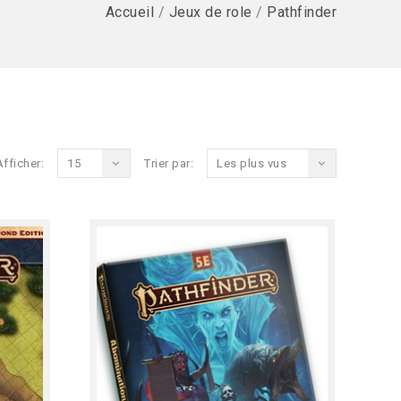
Accueil
/
Jeux de role
/
Pathfinder
Afficher:
15
Trier par:
Les plus vus