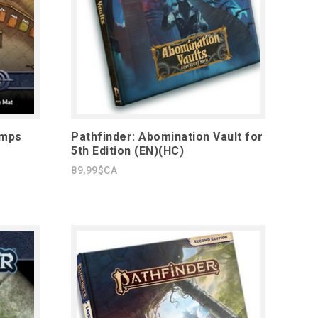
amps
Pathfinder: Abomination Vault for
5th Edition (EN)(HC)
89,99$CA