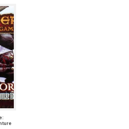
e:
nture