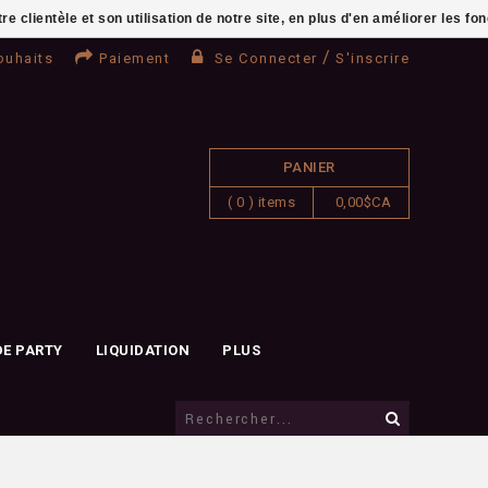
clientèle et son utilisation de notre site, en plus d'en améliorer les fo
/
ouhaits
Paiement
Se Connecter
S'inscrire
PANIER
( 0 ) items
0,00$CA
DE PARTY
LIQUIDATION
PLUS