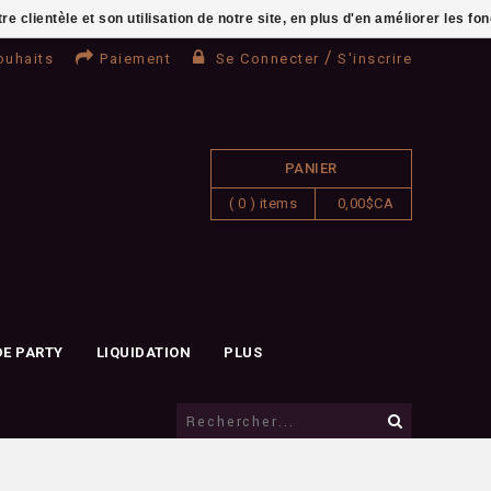
clientèle et son utilisation de notre site, en plus d'en améliorer les fo
/
ouhaits
Paiement
Se Connecter
S'inscrire
PANIER
( 0 ) items
0,00$CA
DE PARTY
LIQUIDATION
PLUS