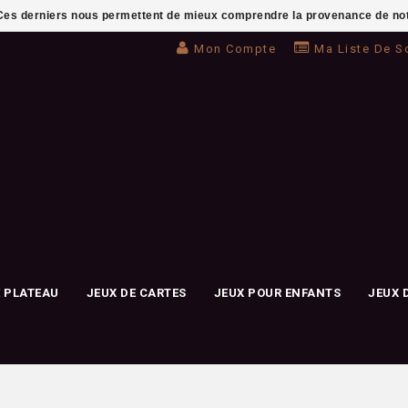
. Ces derniers nous permettent de mieux comprendre la provenance de notre 
Mon Compte
Ma Liste De S
E PLATEAU
JEUX DE CARTES
JEUX POUR ENFANTS
JEUX 