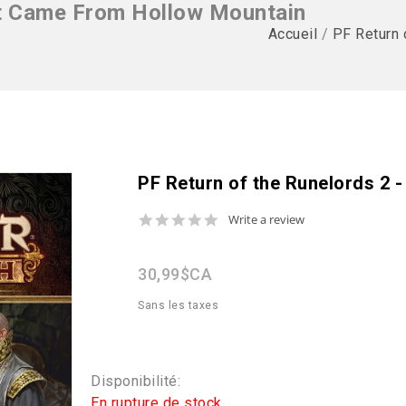
It Came From Hollow Mountain
Accueil
/
PF Return 
PF Return of the Runelords 2 
0.0
Write a review
star
rating
30,99$CA
Sans les taxes
Disponibilité:
En rupture de stock