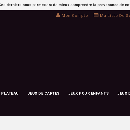
. Ces derniers nous permettent de mieux comprendre la provenance de notre 
Mon Compte
Ma Liste De S
E PLATEAU
JEUX DE CARTES
JEUX POUR ENFANTS
JEUX 