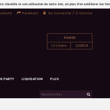
clientèle et son utilisation de notre site, en plus d'en améliorer les fo
/
ouhaits
Paiement
Se Connecter
S'inscrire
PANIER
( 0 ) items
0,00$CA
DE PARTY
LIQUIDATION
PLUS