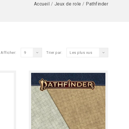
Accueil
/
Jeux de role
/
Pathfinder
Afficher:
9
Trier par:
Les plus vus