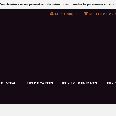
. Ces derniers nous permettent de mieux comprendre la provenance de notre 
Mon Compte
Ma Liste De S
E PLATEAU
JEUX DE CARTES
JEUX POUR ENFANTS
JEUX 