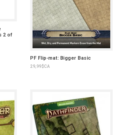
e
 2 of
PF Flip-mat: Bigger Basic
29,99$CA