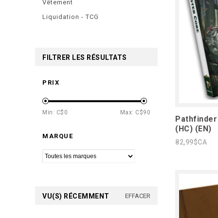
Vêtement
Liquidation - TCG
FILTRER LES RÉSULTATS
PRIX
Min: C$
0
Max: C$
90
Pathfinder
(HC) (EN)
MARQUE
82,99$CA
VU(S) RÉCEMMENT
EFFACER