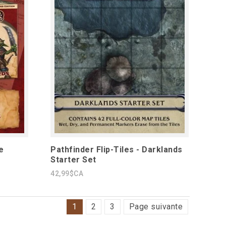
e
Pathfinder Flip-Tiles - Darklands
Starter Set
42,99$CA
1
2
3
Page suivante