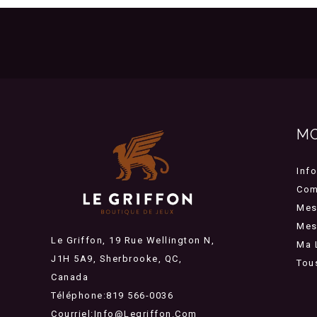
M
Inf
Com
Mes
Mes 
Le Griffon, 19 Rue Wellington N,
Ma 
J1H 5A9, Sherbrooke, QC,
Tou
Canada
Téléphone:819 566-0036
Courriel:
Info@legriffon.com