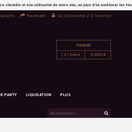
clientèle et son utilisation de notre site, en plus d'en améliorer les fo
/
ouhaits
Paiement
Se Connecter
S'inscrire
PANIER
( 0 ) items
0,00$CA
DE PARTY
LIQUIDATION
PLUS