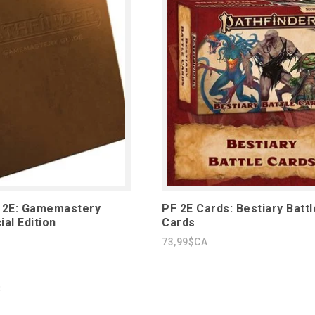
r 2E: Gamemastery
PF 2E Cards: Bestiary Battl
al Edition
Cards
73,99$CA
3