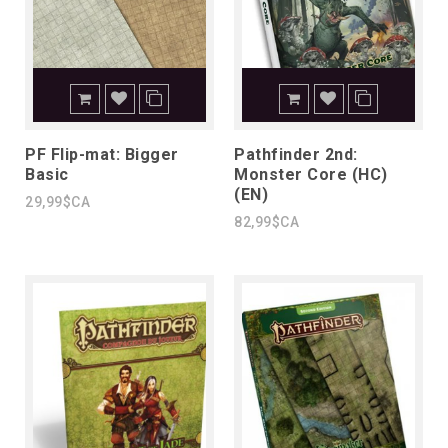
PF Flip-mat: Bigger
Pathfinder 2nd:
Basic
Monster Core (HC)
(EN)
29,99$CA
82,99$CA