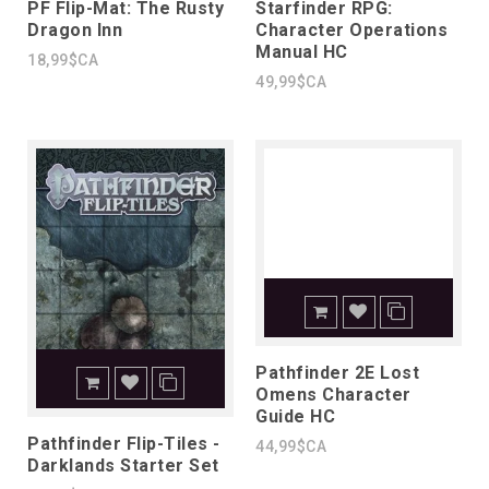
PF Flip-Mat: The Rusty
Starfinder RPG:
Dragon Inn
Character Operations
Manual HC
18,99$CA
49,99$CA
Pathfinder 2E Lost
Omens Character
Guide HC
Pathfinder Flip-Tiles -
44,99$CA
Darklands Starter Set