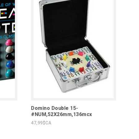
r
Domino Double 15-
#NUM,52X26mm,136mcx
47,99$CA