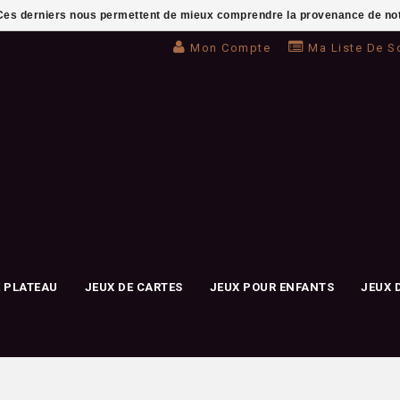
. Ces derniers nous permettent de mieux comprendre la provenance de notre 
Mon Compte
Ma Liste De S
E PLATEAU
JEUX DE CARTES
JEUX POUR ENFANTS
JEUX 