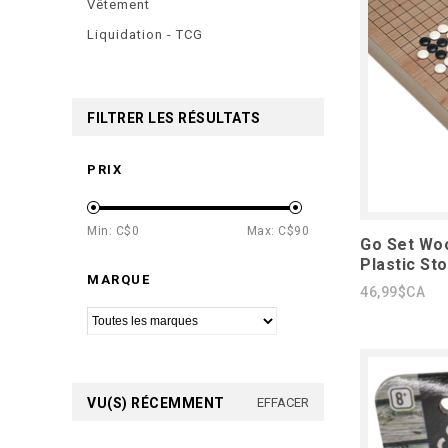
Vêtement
Liquidation - TCG
FILTRER LES RÉSULTATS
PRIX
Min: C$
0
Max: C$
90
Go Set Wo
Plastic St
MARQUE
46,99$CA
VU(S) RÉCEMMENT
EFFACER