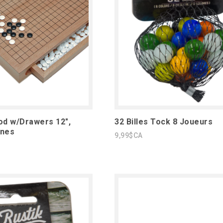
od w/Drawers 12",
32 Billes Tock 8 Joueurs
ones
9,99$CA