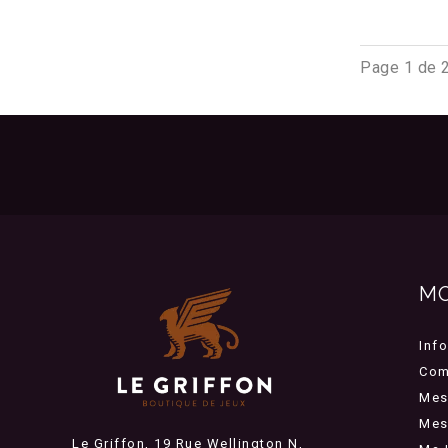
Page 1 de 
M
Inf
Com
Mes
Mes 
Le Griffon, 19 Rue Wellington N,