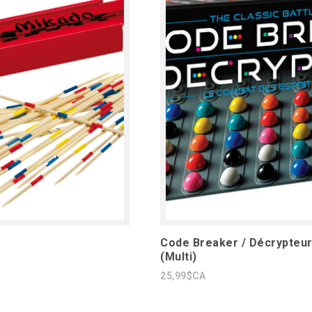
Code Breaker / Décrypteu
(Multi)
25,99$CA