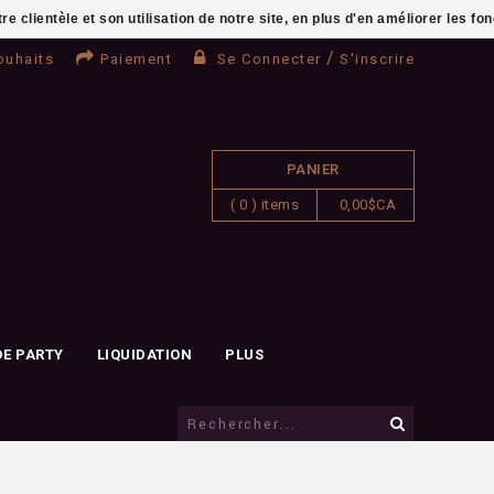
clientèle et son utilisation de notre site, en plus d'en améliorer les fo
/
ouhaits
Paiement
Se Connecter
S'inscrire
PANIER
( 0 ) items
0,00$CA
DE PARTY
LIQUIDATION
PLUS