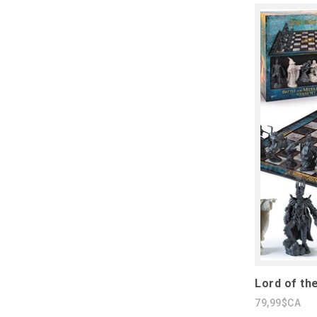
Lord of th
79,99$CA