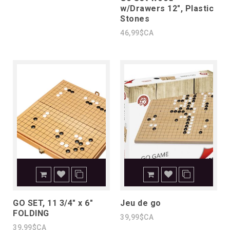
w/Drawers 12", Plastic
Stones
46,99$CA
GO SET, 11 3/4" x 6"
Jeu de go
FOLDING
39,99$CA
39,99$CA