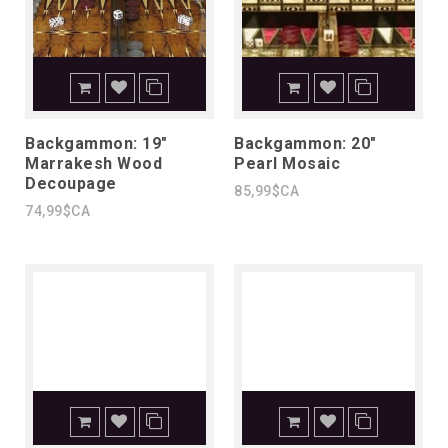
Backgammon: 19"
Backgammon: 20"
Marrakesh Wood
Pearl Mosaic
Decoupage
85,99$CA
74,99$CA