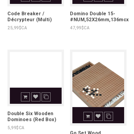
Code Breaker /
Domino Double 15-
Décrypteur (Multi)
#NUM,52X26mm,136mcx
25,99$CA
47,99$CA
Double Six Wooden
Dominoes (Red Box)
5,99$CA
Go Set Wood