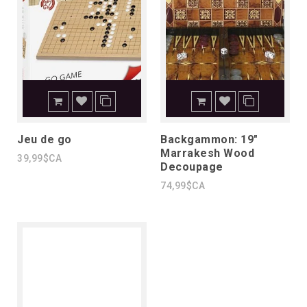
Jeu de go
Backgammon: 19"
Marrakesh Wood
39,99$CA
Decoupage
74,99$CA