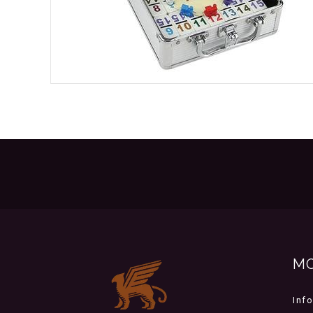
M
Inf