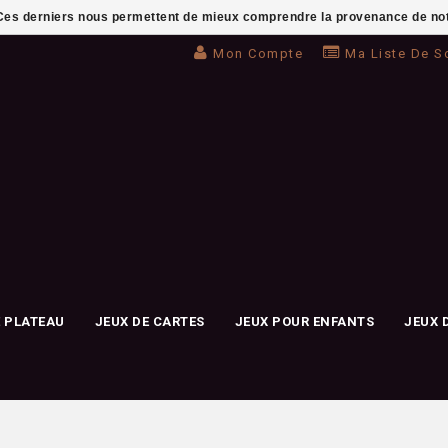
. Ces derniers nous permettent de mieux comprendre la provenance de notre 
Mon Compte
Ma Liste De S
E PLATEAU
JEUX DE CARTES
JEUX POUR ENFANTS
JEUX 