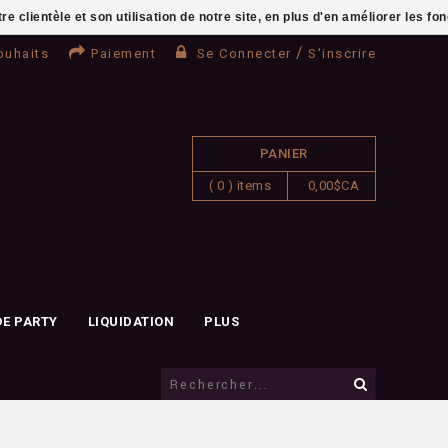
clientèle et son utilisation de notre site, en plus d'en améliorer les fo
/
ouhaits
Paiement
Se Connecter
S'inscrire
PANIER
( 0 ) items
0,00$CA
DE PARTY
LIQUIDATION
PLUS