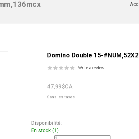
6mm,136mcx
Acc
Domino Double 15-#NUM,52X
0.0
Write a review
star
rating
47,99$CA
Sans les taxes
Disponibilité:
En stock (1)