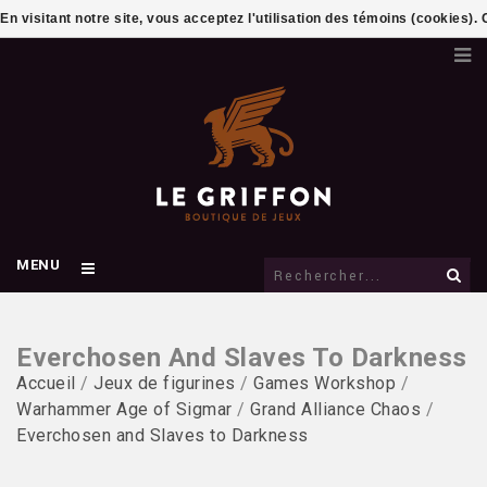
En visitant notre site, vous acceptez l'utilisation des témoins (cookies)
MENU
Everchosen And Slaves To Darkness
Accueil
/
Jeux de figurines
/
Games Workshop
/
Warhammer Age of Sigmar
/
Grand Alliance Chaos
/
Everchosen and Slaves to Darkness