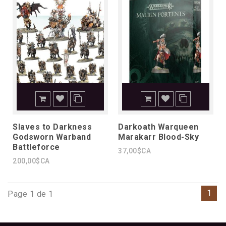
Slaves to Darkness
Darkoath Warqueen
Godsworn Warband
Marakarr Blood-Sky
Battleforce
37,00$CA
200,00$CA
1
Page 1 de 1