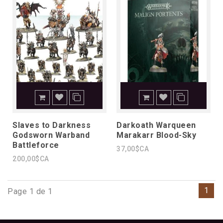
Slaves to Darkness
Darkoath Warqueen
Godsworn Warband
Marakarr Blood-Sky
Battleforce
37,00$CA
200,00$CA
1
Page 1 de 1