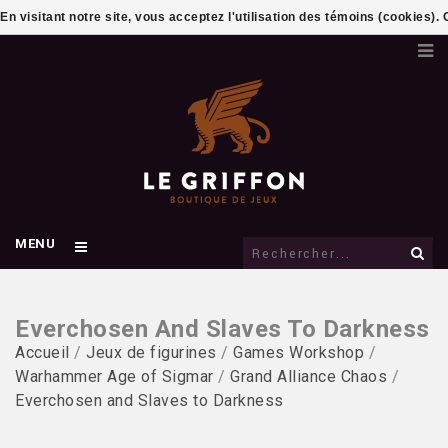
En visitant notre site, vous acceptez l'utilisation des témoins (cookies)
MENU
Everchosen And Slaves To Darkness
Accueil
/
Jeux de figurines
/
Games Workshop
/
Warhammer Age of Sigmar
/
Grand Alliance Chaos
/
Everchosen and Slaves to Darkness