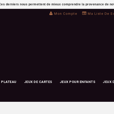
. Ces derniers nous permettent de mieux comprendre la provenance de notre 
Mon Compte
Ma Liste De S
E PLATEAU
JEUX DE CARTES
JEUX POUR ENFANTS
JEUX 