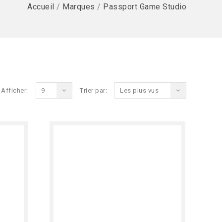
Accueil
/
Marques
/
Passport Game Studio
Afficher:
9
Trier par:
Les plus vus