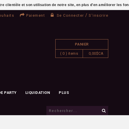
clientèle et son utilisation de notre site, en plus d'en améliorer les fo
/
ouhaits
Paiement
Se Connecter
S'inscrire
PANIER
( 0 ) items
0,00$CA
DE PARTY
LIQUIDATION
PLUS