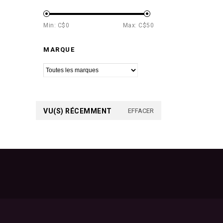
Min: C$
0
Max: C$
50
MARQUE
VU(S) RÉCEMMENT
EFFACER