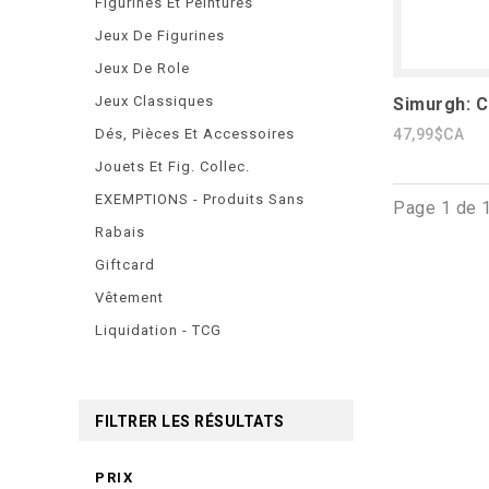
Figurines Et Peintures
Jeux De Figurines
Jeux De Role
Jeux Classiques
Simurgh: C
Dés, Pièces Et Accessoires
47,99$CA
Jouets Et Fig. Collec.
EXEMPTIONS - Produits Sans
Page 1 de 
Rabais
Giftcard
Vêtement
Liquidation - TCG
FILTRER LES RÉSULTATS
PRIX