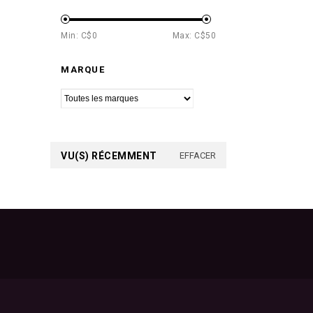
Min: C$
0
Max: C$
50
MARQUE
VU(S) RÉCEMMENT
EFFACER