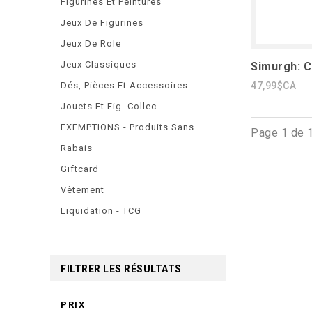
Figurines Et Peintures
Jeux De Figurines
Jeux De Role
Jeux Classiques
Simurgh: C
Dés, Pièces Et Accessoires
47,99$CA
Jouets Et Fig. Collec.
EXEMPTIONS - Produits Sans
Page 1 de 
Rabais
Giftcard
Vêtement
Liquidation - TCG
FILTRER LES RÉSULTATS
PRIX