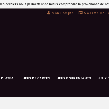
. Ces derniers nous permettent de mieux comprendre la provenance de notre 
Mon Compte
Ma Liste De S
E PLATEAU
JEUX DE CARTES
JEUX POUR ENFANTS
JEUX 