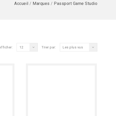
Accueil
/
Marques
/
Passport Game Studio
Afficher:
12
Trier par:
Les plus vus