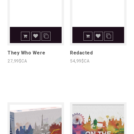
They Who Were
Redacted
27,99$CA
54,99$CA