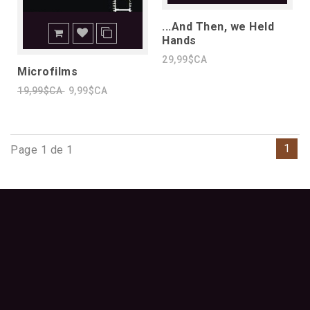
...And Then, we Held
Hands
29,99$CA
Microfilms
19,99$CA
9,99$CA
1
Page 1 de 1