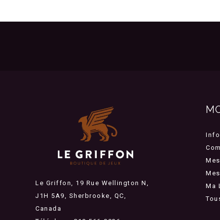
M
Inf
Com
Mes
Mes 
Le Griffon, 19 Rue Wellington N,
Ma 
J1H 5A9, Sherbrooke, QC,
Tou
Canada