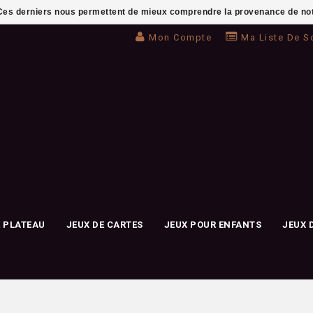
. Ces derniers nous permettent de mieux comprendre la provenance de notre 
Mon Compte
Ma Liste De S
E PLATEAU
JEUX DE CARTES
JEUX POUR ENFANTS
JEUX 