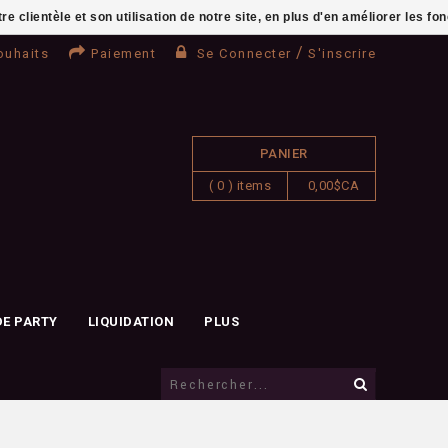
clientèle et son utilisation de notre site, en plus d'en améliorer les fo
/
ouhaits
Paiement
Se Connecter
S'inscrire
PANIER
( 0 ) items
0,00$CA
DE PARTY
LIQUIDATION
PLUS