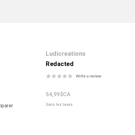
Ludicreations
Redacted
0.0
Write a review
star
rating
54,99$CA
Sans les taxes
mparer