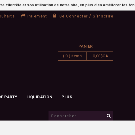
clientèle et son utilisation de notre site, en plus d'en améliorer les fo
/
ouhaits
Paiement
Se Connecter
S'inscrire
PANIER
( 0 ) items
0,00$CA
DE PARTY
LIQUIDATION
PLUS