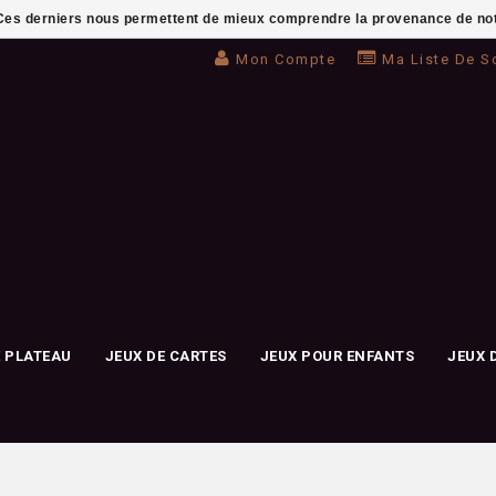
. Ces derniers nous permettent de mieux comprendre la provenance de notre 
Mon Compte
Ma Liste De S
E PLATEAU
JEUX DE CARTES
JEUX POUR ENFANTS
JEUX 