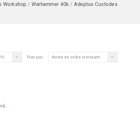
s Workshop
/
Warhammer 40k
/
Adeptus Custodes
15
Trier par:
Noms en ordre croissant
vé...