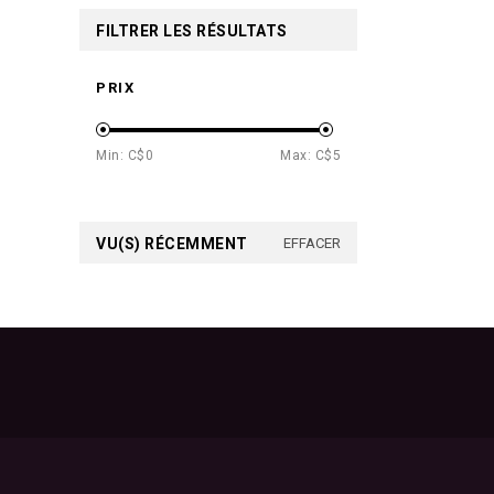
FILTRER LES RÉSULTATS
PRIX
Min: C$
0
Max: C$
5
VU(S) RÉCEMMENT
EFFACER