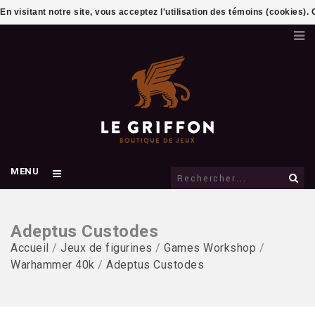
En visitant notre site, vous acceptez l'utilisation des témoins (cookies)
MENU
Adeptus Custodes
Accueil
/
Jeux de figurines
/
Games Workshop
/
Warhammer 40k
/
Adeptus Custodes