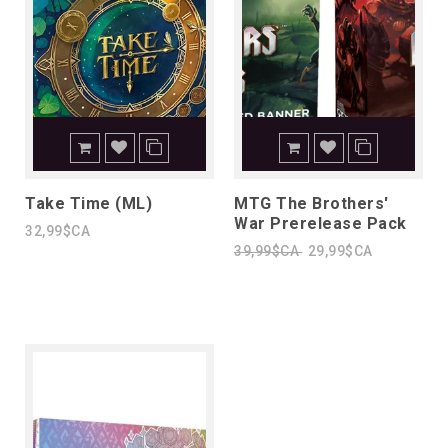
Take Time (ML)
MTG The Brothers'
War Prerelease Pack
32,99$CA
39,99$CA
29,99$CA