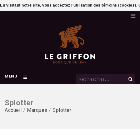
En visitant notre site, vous acceptez l'utilisation des témoins (cookies)
MENU
Splotter
Accueil
/
Marques
/
Splotter