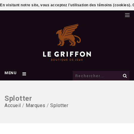
En visitant notre site, vous acceptez l'utilisation des témoins (cookies)
MENU
Splotter
Accueil
/
Marques
/
Splotter