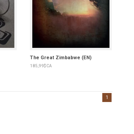
The Great Zimbabwe (EN)
185,99$CA
1