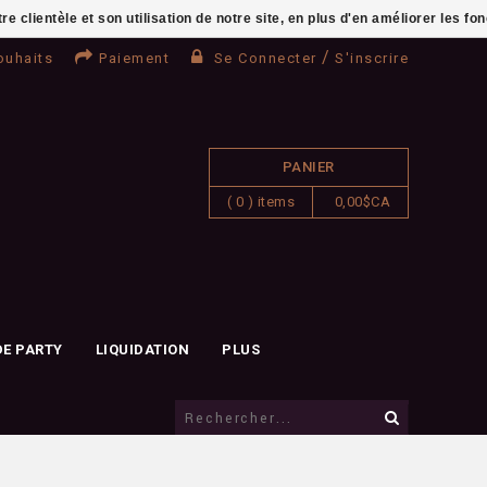
clientèle et son utilisation de notre site, en plus d'en améliorer les fo
/
ouhaits
Paiement
Se Connecter
S'inscrire
PANIER
( 0 ) items
0,00$CA
DE PARTY
LIQUIDATION
PLUS