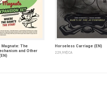
n Magnate: The
Horseless Carriage (EN)
echanism and Other
229,99$CA
(EN)
1