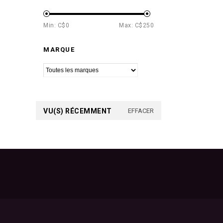
Min: C$
0
Max: C$
250
MARQUE
VU(S) RÉCEMMENT
EFFACER