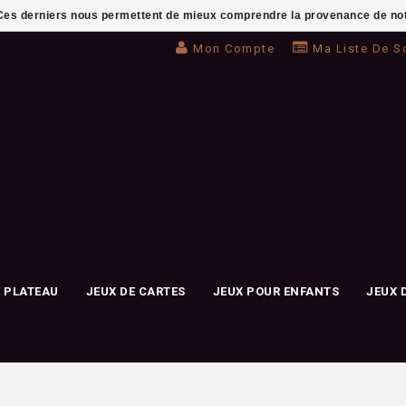
. Ces derniers nous permettent de mieux comprendre la provenance de notre 
Mon Compte
Ma Liste De S
E PLATEAU
JEUX DE CARTES
JEUX POUR ENFANTS
JEUX 