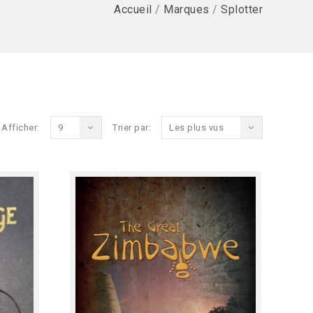
Accueil
/
Marques
/
Splotter
Afficher:
9
Trier par:
Les plus vus