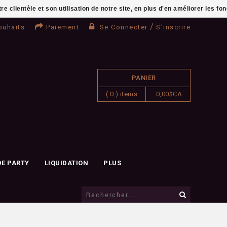
clientèle et son utilisation de notre site, en plus d'en améliorer les fo
/
ouhaits
Paiement
Se Connecter
S'inscrire
PANIER
( 0 ) items
0,00$CA
DE PARTY
LIQUIDATION
PLUS