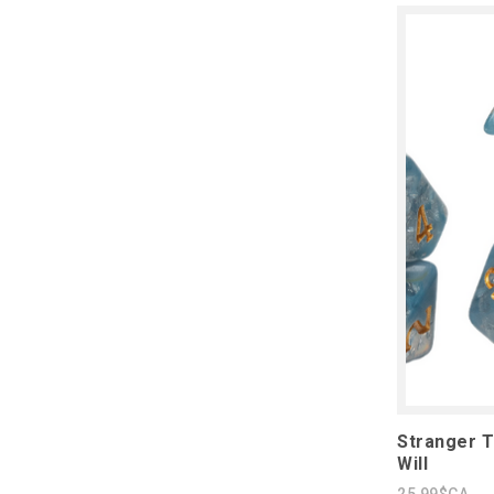
Stranger T
Will
25,99$CA