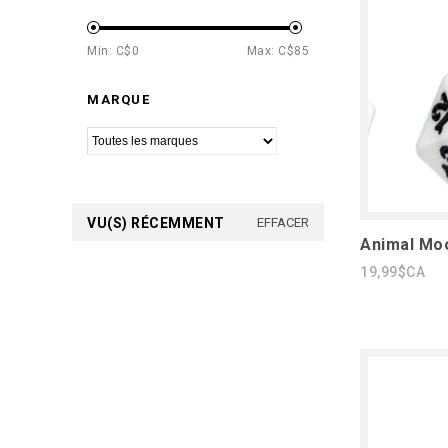
Min: C$
0
Max: C$
85
MARQUE
VU(S) RÉCEMMENT
EFFACER
Animal Moo
19,99$CA