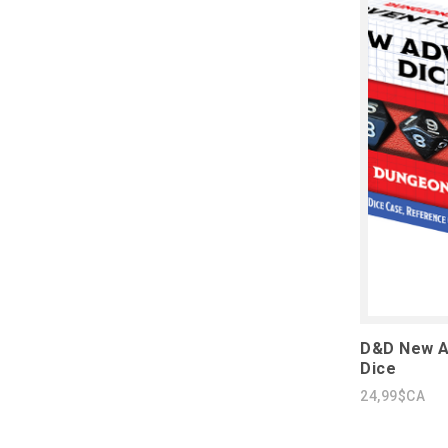
D&D New Ad
Dice
24,99$CA