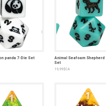
n panda 7-Die Set
Animal Seafoam Shepherd 
Set
19,99$CA