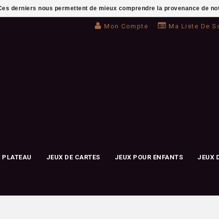
. Ces derniers nous permettent de mieux comprendre la provenance de notre 
Mon Compte
Ma Liste De S
E PLATEAU
JEUX DE CARTES
JEUX POUR ENFANTS
JEUX 