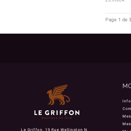
Page 1 de 
M
Inf
Com
Mes
Mes 
Le Griffon, 19 Rue Wellington N,