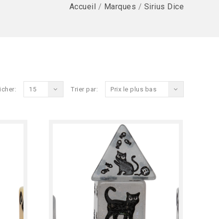
Accueil
/
Marques
/
Sirius Dice
icher:
15
Trier par:
Prix le plus bas