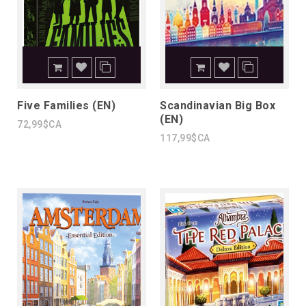
Five Families (EN)
Scandinavian Big Box
(EN)
72,99$CA
117,99$CA