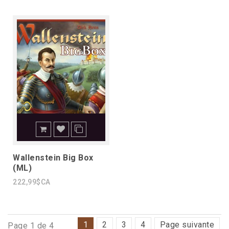
Wallenstein Big Box
(ML)
222,99$CA
1
2
3
4
Page suivante
Page 1 de 4