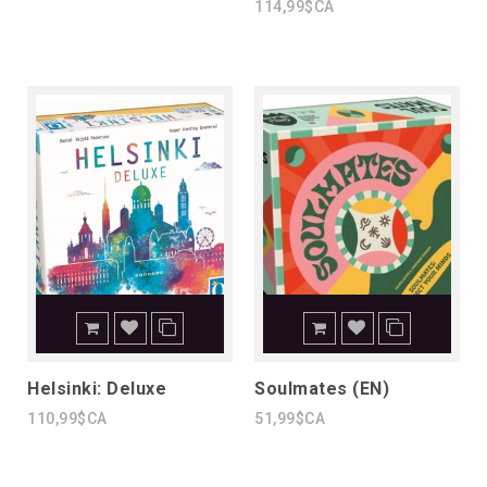
114,99$CA
Helsinki: Deluxe
Soulmates (EN)
110,99$CA
51,99$CA