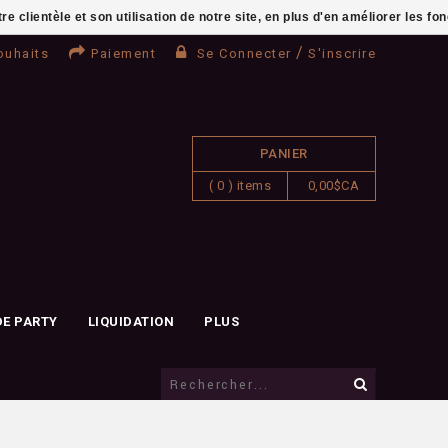
clientèle et son utilisation de notre site, en plus d'en améliorer les fo
/
ouhaits
Paiement
Se Connecter
S'inscrire
PANIER
( 0 ) items
0,00$CA
DE PARTY
LIQUIDATION
PLUS