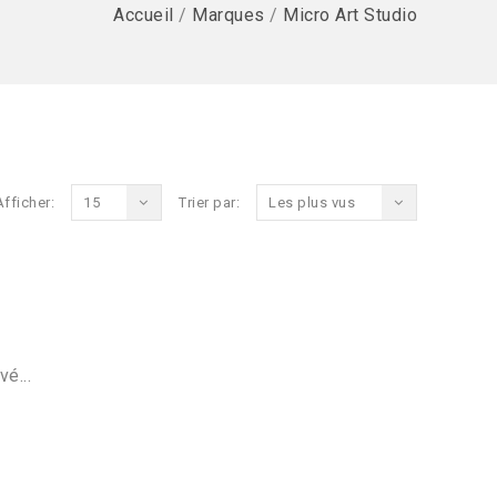
Accueil
/
Marques
/
Micro Art Studio
Afficher:
15
Trier par:
Les plus vus
vé...