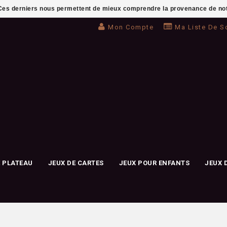
. Ces derniers nous permettent de mieux comprendre la provenance de notre 
Mon Compte
Ma Liste De S
E PLATEAU
JEUX DE CARTES
JEUX POUR ENFANTS
JEUX 