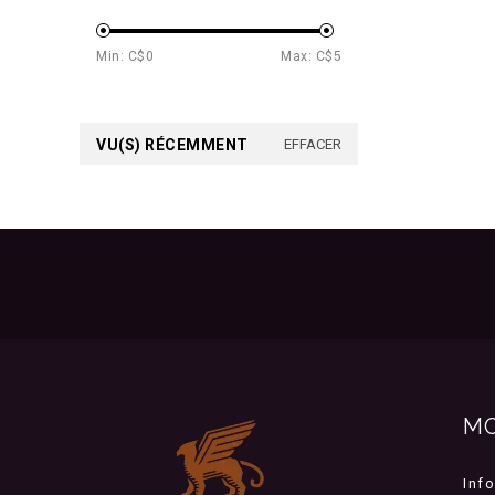
Min: C$
0
Max: C$
5
VU(S) RÉCEMMENT
EFFACER
M
Inf