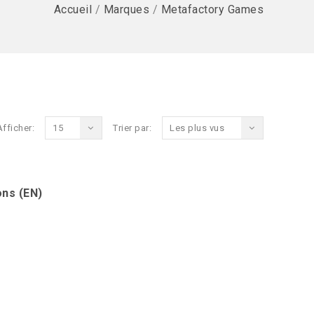
Accueil
/
Marques
/
Metafactory Games
Afficher:
15
Trier par:
Les plus vus
ons (EN)