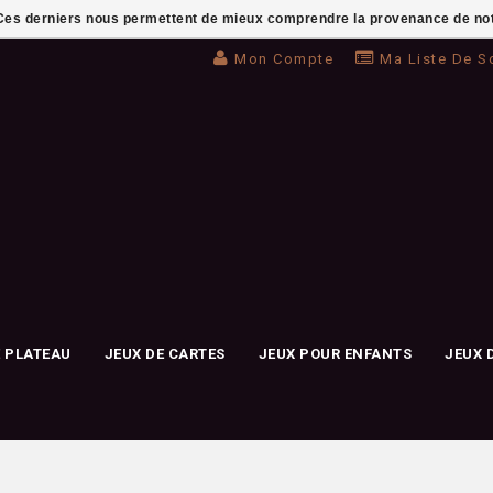
. Ces derniers nous permettent de mieux comprendre la provenance de notre 
Mon Compte
Ma Liste De S
E PLATEAU
JEUX DE CARTES
JEUX POUR ENFANTS
JEUX 