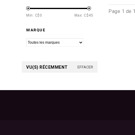
Page 1 de 
Min: C$
0
Max: C$
45
MARQUE
VU(S) RÉCEMMENT
EFFACER