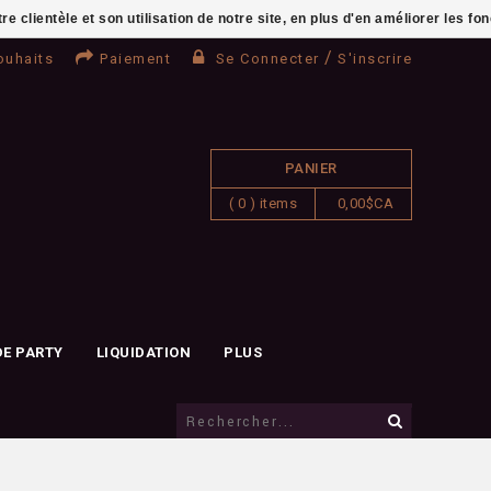
clientèle et son utilisation de notre site, en plus d'en améliorer les fo
/
ouhaits
Paiement
Se Connecter
S'inscrire
PANIER
( 0 ) items
0,00$CA
DE PARTY
LIQUIDATION
PLUS