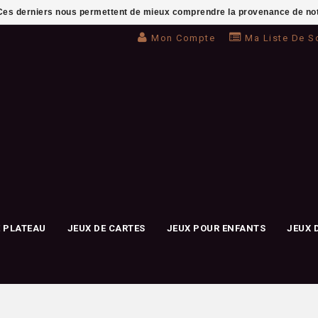
. Ces derniers nous permettent de mieux comprendre la provenance de notre 
Mon Compte
Ma Liste De S
E PLATEAU
JEUX DE CARTES
JEUX POUR ENFANTS
JEUX 