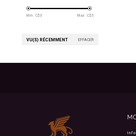
Min: C$
0
Max: C$
5
VU(S) RÉCEMMENT
EFFACER
M
Inf