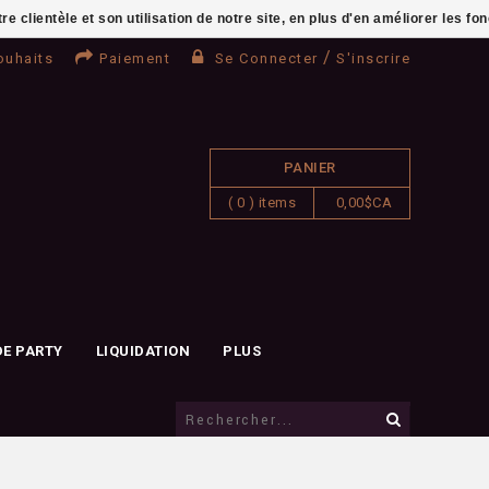
clientèle et son utilisation de notre site, en plus d'en améliorer les fo
/
ouhaits
Paiement
Se Connecter
S'inscrire
PANIER
( 0 ) items
0,00$CA
DE PARTY
LIQUIDATION
PLUS