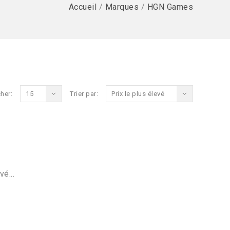
Accueil
/
Marques
/
HGN Games
her:
15
Trier par:
Prix le plus élevé
vé...