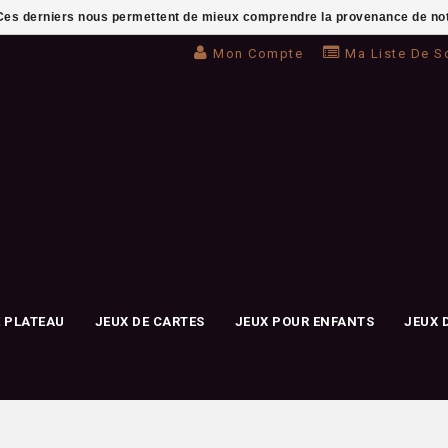
. Ces derniers nous permettent de mieux comprendre la provenance de notre 
Mon Compte
Ma Liste De S
E PLATEAU
JEUX DE CARTES
JEUX POUR ENFANTS
JEUX 