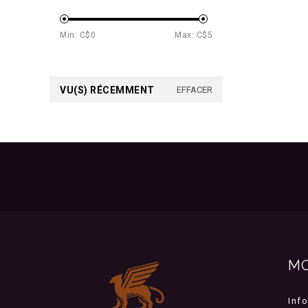
Min: C$
0
Max: C$
5
VU(S) RÉCEMMENT
EFFACER
M
Inf