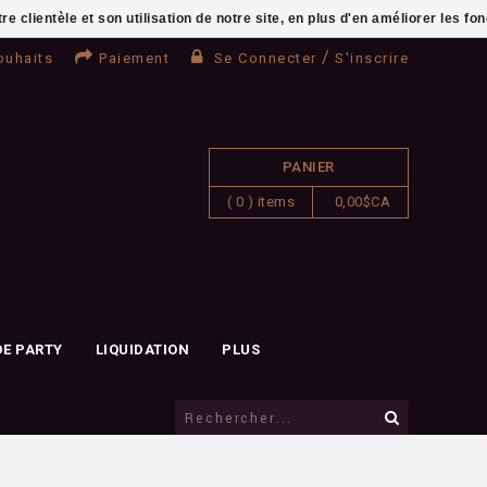
clientèle et son utilisation de notre site, en plus d'en améliorer les fo
/
ouhaits
Paiement
Se Connecter
S'inscrire
PANIER
( 0 ) items
0,00$CA
DE PARTY
LIQUIDATION
PLUS