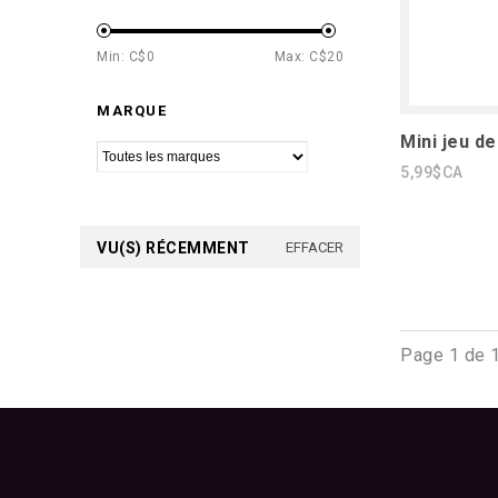
Min: C$
0
Max: C$
20
MARQUE
Mini jeu d
5,99$CA
VU(S) RÉCEMMENT
EFFACER
Page 1 de 