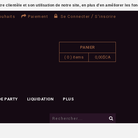
clientèle et son utilisation de notre site, en plus d'en améliorer les fo
/
ouhaits
Paiement
Se Connecter
S'inscrire
PANIER
( 0 ) items
0,00$CA
DE PARTY
LIQUIDATION
PLUS