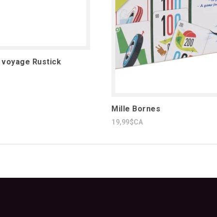
e voyage Rustick
Mille Bornes
19,99$CA
1