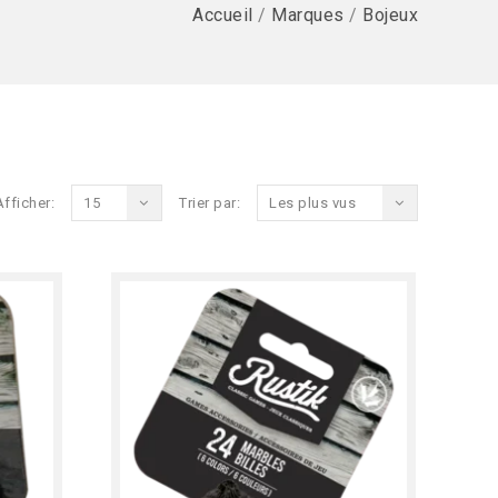
Accueil
/
Marques
/
Bojeux
Afficher:
15
Trier par:
Les plus vus