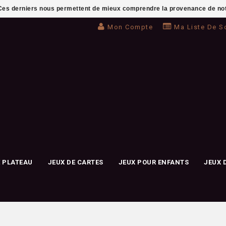
. Ces derniers nous permettent de mieux comprendre la provenance de notre 
Mon Compte
Ma Liste De S
E PLATEAU
JEUX DE CARTES
JEUX POUR ENFANTS
JEUX 