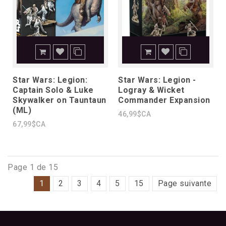
Star Wars: Legion:
Star Wars: Legion -
Captain Solo & Luke
Logray & Wicket
Skywalker on Tauntaun
Commander Expansion
(ML)
46,99$CA
67,99$CA
Page 1 de 15
1
2
3
4
5
15
Page suivante