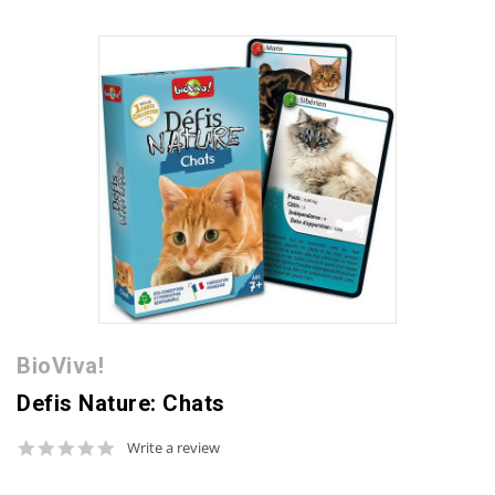
BioViva!
Defis Nature: Chats
0.0
Write a review
star
rating