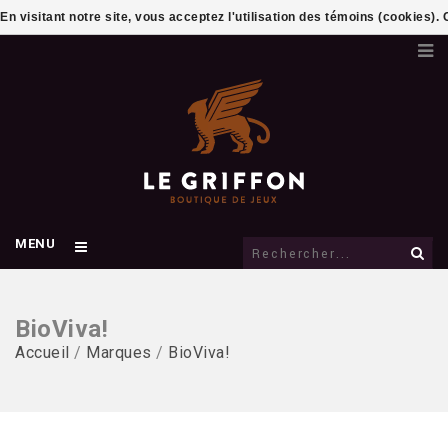
En visitant notre site, vous acceptez l'utilisation des témoins (cookies)
MENU
BioViva!
Accueil
/
Marques
/
BioViva!