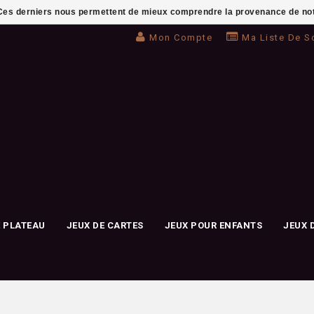
. Ces derniers nous permettent de mieux comprendre la provenance de notre 
Mon Compte
Ma Liste De S
E PLATEAU
JEUX DE CARTES
JEUX POUR ENFANTS
JEUX 