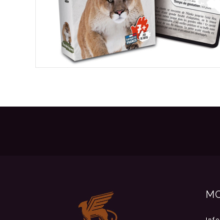
M
Inf