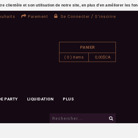
clientèle et son utilisation de notre site, en plus d'en améliorer les fo
/
ouhaits
Paiement
Se Connecter
S'inscrire
PANIER
( 0 ) items
0,00$CA
DE PARTY
LIQUIDATION
PLUS