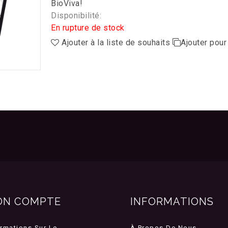
BioViva!
Disponibilité:
En rupture de stock
Ajouter à la liste de souhaits
Ajouter pou
ON COMPTE
INFORMATIONS
ormations Sur Le
À Propos De Nous