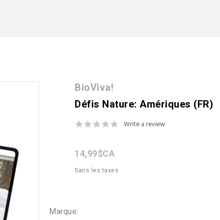
BioViva!
Défis Nature: Amériques (FR)
0.0
Write a review
star
rating
14,99$CA
Sans les taxes
Marque: