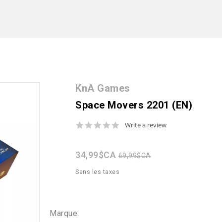
KnA Games
Space Movers 2201 (EN)
0.0
Write a review
star
rating
34,99$CA
69,99$CA
Sans les taxes
Marque: