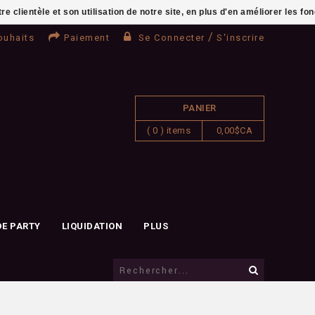
clientèle et son utilisation de notre site, en plus d'en améliorer les fo
/
ouhaits
Paiement
Se Connecter
S'inscrire
PANIER
( 0 ) items
0,00$CA
DE PARTY
LIQUIDATION
PLUS