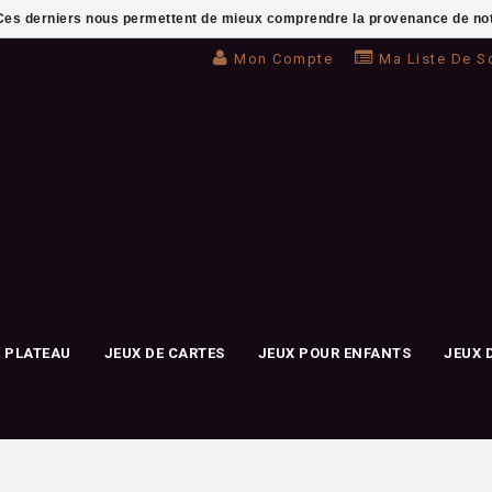
. Ces derniers nous permettent de mieux comprendre la provenance de notre 
Mon Compte
Ma Liste De S
E PLATEAU
JEUX DE CARTES
JEUX POUR ENFANTS
JEUX 