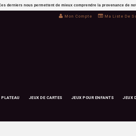
. Ces derniers nous permettent de mieux comprendre la provenance de notre 
Mon Compte
Ma Liste De S
E PLATEAU
JEUX DE CARTES
JEUX POUR ENFANTS
JEUX 