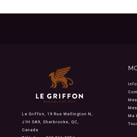
M
Inf
Com
Mes
Mes 
Le Griffon, 19 Rue Wellington N,
Ma 
J1H 5A9, Sherbrooke, QC,
Tou
Canada