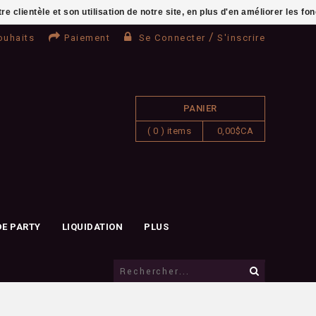
clientèle et son utilisation de notre site, en plus d'en améliorer les fo
/
ouhaits
Paiement
Se Connecter
S'inscrire
PANIER
( 0 ) items
0,00$CA
DE PARTY
LIQUIDATION
PLUS