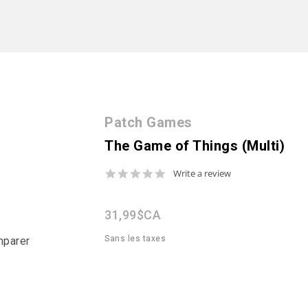
Patch Games
The Game of Things (Multi)
0.0
Write a review
star
rating
31,99$CA
Sans les taxes
mparer