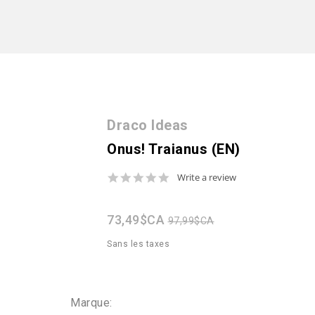
Draco Ideas
Onus! Traianus (EN)
0.0
Write a review
star
rating
73,49$CA
97,99$CA
Sans les taxes
Marque: