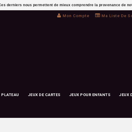
. Ces derniers nous permettent de mieux comprendre la provenance de notre 
Mon Compte
Ma Liste De S
E PLATEAU
JEUX DE CARTES
JEUX POUR ENFANTS
JEUX 