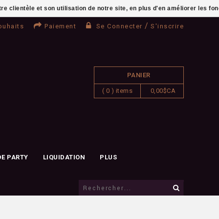
clientèle et son utilisation de notre site, en plus d'en améliorer les fo
/
ouhaits
Paiement
Se Connecter
S'inscrire
PANIER
( 0 ) items
0,00$CA
DE PARTY
LIQUIDATION
PLUS