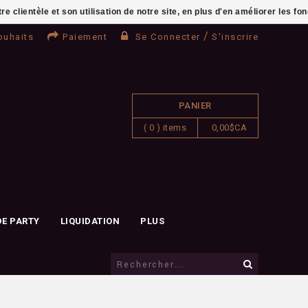
clientèle et son utilisation de notre site, en plus d'en améliorer les fo
/
ouhaits
Paiement
Se Connecter
S'inscrire
PANIER
( 0 ) items
0,00$CA
DE PARTY
LIQUIDATION
PLUS