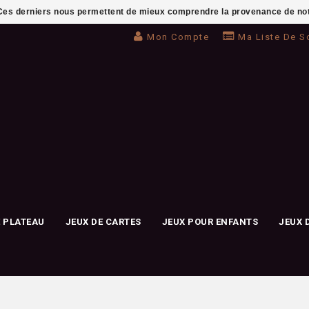
. Ces derniers nous permettent de mieux comprendre la provenance de notre 
Mon Compte
Ma Liste De S
E PLATEAU
JEUX DE CARTES
JEUX POUR ENFANTS
JEUX 