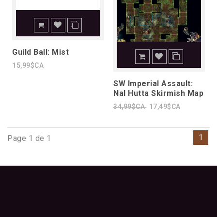
Guild Ball: Mist
15,99$CA
SW Imperial Assault:
Nal Hutta Skirmish Map
34,99$CA
17,49$CA
1
Page 1 de 1