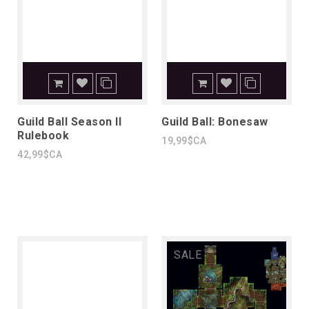
Guild Ball Season II
Guild Ball: Bonesaw
Rulebook
19,99$CA
42,99$CA
SALE