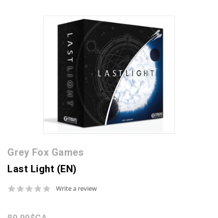
Grey Fox Games
Last Light (EN)
0.0
Write a review
star
rating
89,99$CA