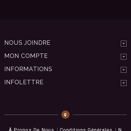
NOUS JOINDRE
MON COMPTE
INFORMATIONS
INFOLETTRE
À Propos De Nous
Conditions Générales
Nos 