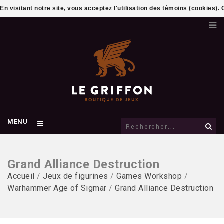
En visitant notre site, vous acceptez l'utilisation des témoins (cookies)
MENU
Grand Alliance Destruction
Accueil
/
Jeux de figurines
/
Games Workshop
/
Warhammer Age of Sigmar
/
Grand Alliance Destruction