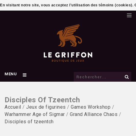
En visitant notre site, vous acceptez l'utilisation des témoins (cookies)
MENU
Disciples Of Tzeentch
Accueil
/
Jeux de figurines
/
Games Workshop
/
Warhammer Age of Sigmar
/
Grand Alliance Chaos
/
Disciples of tzeentch