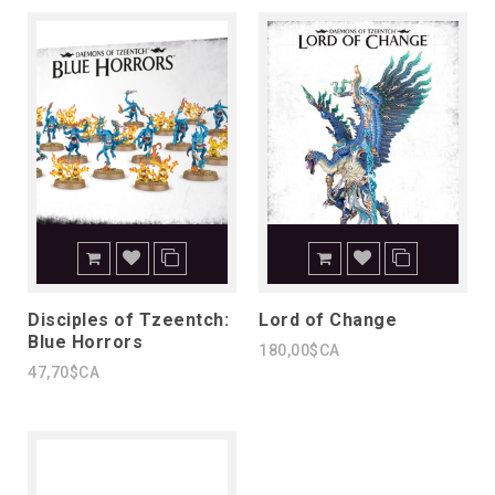
Disciples of Tzeentch:
Lord of Change
Blue Horrors
180,00$CA
47,70$CA