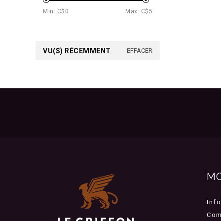
Min: C$
0
Max: C$
5
VU(S) RÉCEMMENT
EFFACER
M
Inf
Com