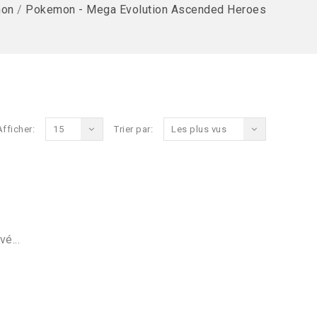
on
/
Pokemon - Mega Evolution Ascended Heroes
Afficher:
15
Trier par:
Les plus vus
vé...