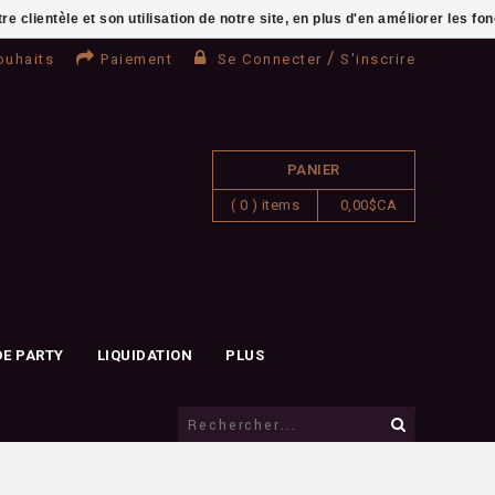
clientèle et son utilisation de notre site, en plus d'en améliorer les fo
/
ouhaits
Paiement
Se Connecter
S'inscrire
PANIER
( 0 ) items
0,00$CA
DE PARTY
LIQUIDATION
PLUS