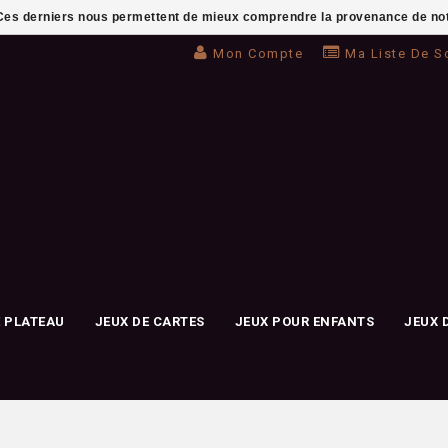
. Ces derniers nous permettent de mieux comprendre la provenance de notre 
Mon Compte
Ma Liste De S
E PLATEAU
JEUX DE CARTES
JEUX POUR ENFANTS
JEUX 