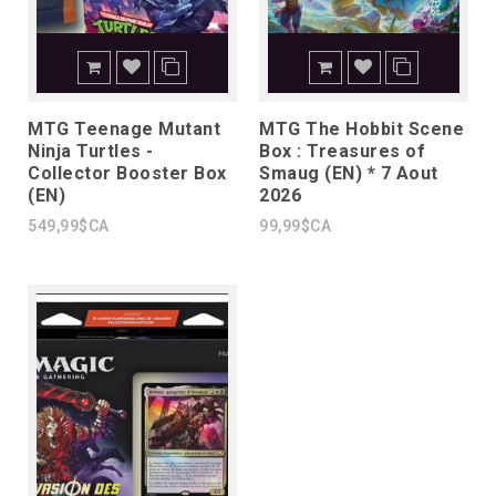
MTG Teenage Mutant
MTG The Hobbit Scene
Ninja Turtles -
Box : Treasures of
Collector Booster Box
Smaug (EN) * 7 Aout
(EN)
2026
549,99$CA
99,99$CA