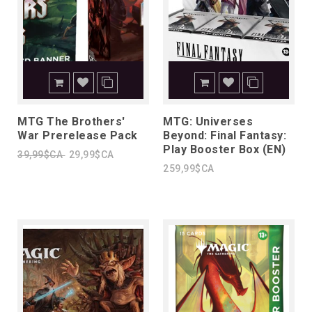
MTG The Brothers'
MTG: Universes
War Prerelease Pack
Beyond: Final Fantasy:
Play Booster Box (EN)
39,99$CA
29,99$CA
259,99$CA