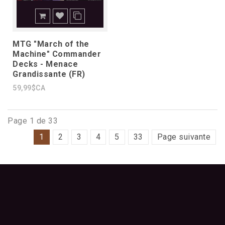
MTG "March of the
Machine" Commander
Decks - Menace
Grandissante (FR)
59,99$CA
Page 1 de 33
1
2
3
4
5
33
Page suivante