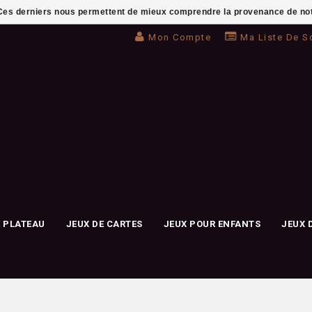
. Ces derniers nous permettent de mieux comprendre la provenance de notre 
Mon Compte
Ma Liste De S
E PLATEAU
JEUX DE CARTES
JEUX POUR ENFANTS
JEUX 