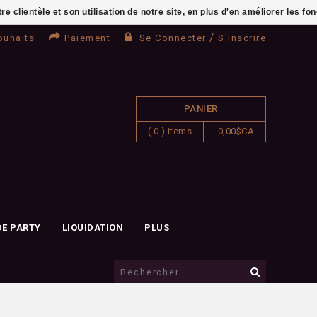
clientèle et son utilisation de notre site, en plus d'en améliorer les fo
/
ouhaits
Paiement
Se Connecter
S'inscrire
PANIER
( 0 ) items
0,00$CA
DE PARTY
LIQUIDATION
PLUS