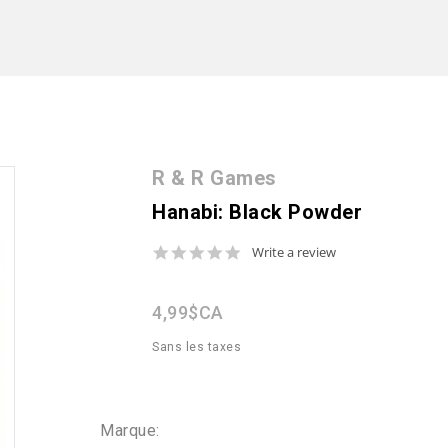
R & R Games
Hanabi: Black Powder
0.0
Write a review
star
rating
4,99$CA
Sans les taxes
Marque: