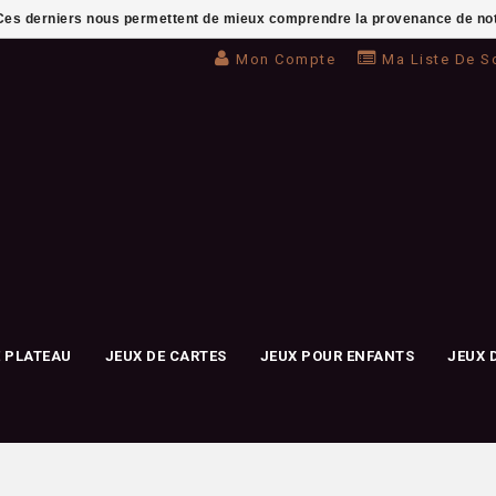
. Ces derniers nous permettent de mieux comprendre la provenance de notre 
Mon Compte
Ma Liste De S
E PLATEAU
JEUX DE CARTES
JEUX POUR ENFANTS
JEUX 