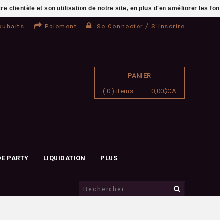
clientèle et son utilisation de notre site, en plus d'en améliorer les fo
/
ouhaits
Paiement
Se Connecter
S'inscrire
PANIER
( 0 ) items
0,00$CA
DE PARTY
LIQUIDATION
PLUS