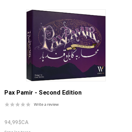
Pax Pamir - Second Edition
0.0
Write a review
star
rating
94,99$CA