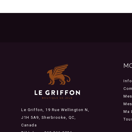
M
Inf
Com
Mes
Mes 
Le Griffon, 19 Rue Wellington N,
Ma 
J1H 5A9, Sherbrooke, QC,
Tou
Canada