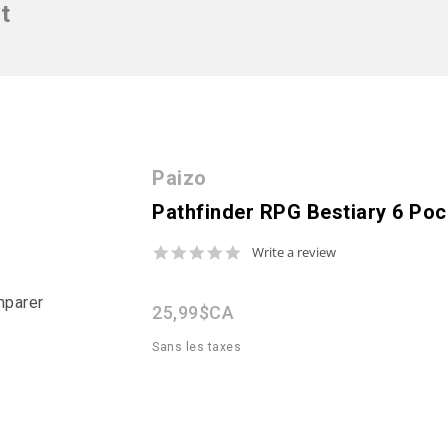
t
Paizo
Pathfinder RPG Bestiary 6 Poc
0.0
Write a review
star
rating
mparer
25,99$CA
Sans les taxes