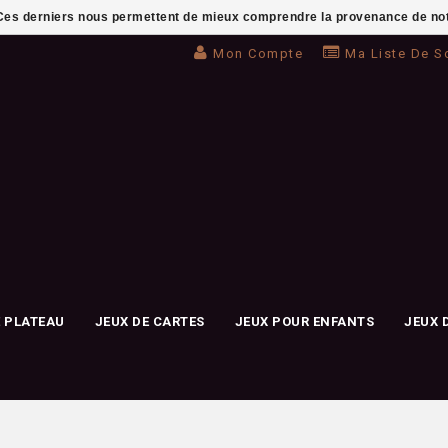
. Ces derniers nous permettent de mieux comprendre la provenance de notre 
Mon Compte
Ma Liste De S
E PLATEAU
JEUX DE CARTES
JEUX POUR ENFANTS
JEUX 