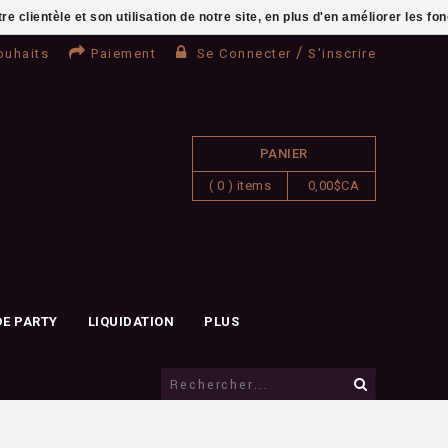
clientèle et son utilisation de notre site, en plus d'en améliorer les fo
/
ouhaits
Paiement
Se Connecter
S'inscrire
PANIER
( 0 ) items
0,00$CA
DE PARTY
LIQUIDATION
PLUS