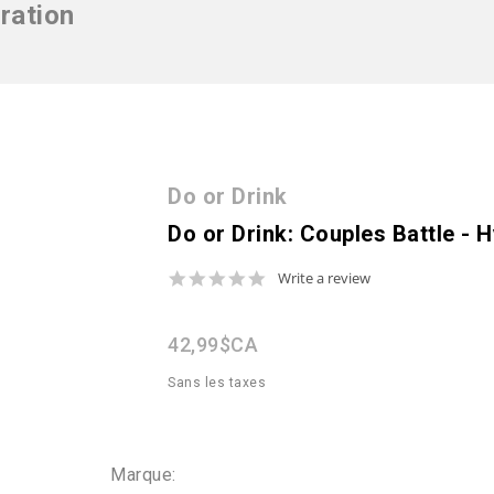
ration
Do or Drink
Do or Drink: Couples Battle - 
0.0
Write a review
star
rating
42,99$CA
Sans les taxes
Marque: