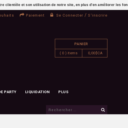
clientèle et son utilisation de notre site, en plus d'en améliorer les fo
/
ouhaits
Paiement
Se Connecter
S'inscrire
PANIER
( 0 ) items
0,00$CA
DE PARTY
LIQUIDATION
PLUS