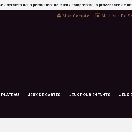
. Ces derniers nous permettent de mieux comprendre la provenance de notre 
Mon Compte
Ma Liste De S
E PLATEAU
JEUX DE CARTES
JEUX POUR ENFANTS
JEUX 