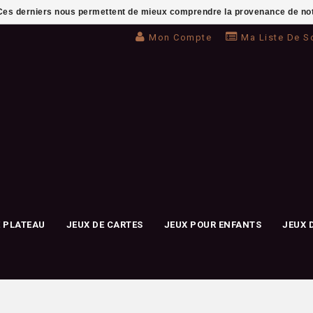
. Ces derniers nous permettent de mieux comprendre la provenance de notre 
Mon Compte
Ma Liste De S
E PLATEAU
JEUX DE CARTES
JEUX POUR ENFANTS
JEUX 