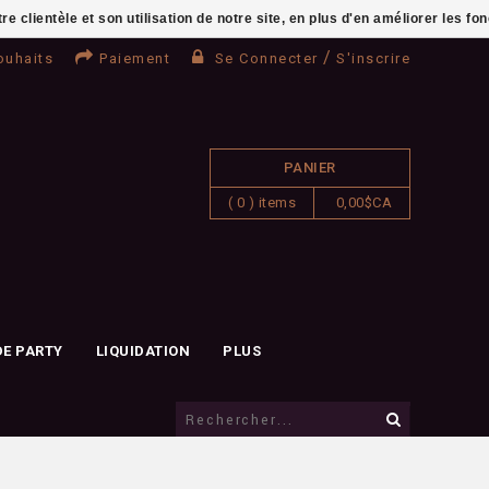
clientèle et son utilisation de notre site, en plus d'en améliorer les fo
/
ouhaits
Paiement
Se Connecter
S'inscrire
PANIER
( 0 ) items
0,00$CA
DE PARTY
LIQUIDATION
PLUS