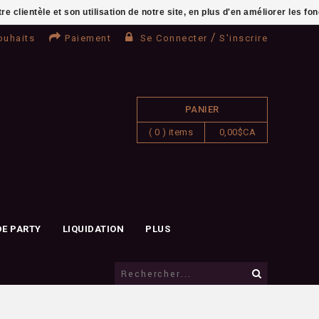
clientèle et son utilisation de notre site, en plus d'en améliorer les fo
/
ouhaits
Paiement
Se Connecter
S'inscrire
PANIER
( 0 ) items
0,00$CA
DE PARTY
LIQUIDATION
PLUS