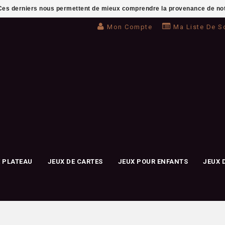
. Ces derniers nous permettent de mieux comprendre la provenance de notre 
Mon Compte
Ma Liste De S
E PLATEAU
JEUX DE CARTES
JEUX POUR ENFANTS
JEUX 