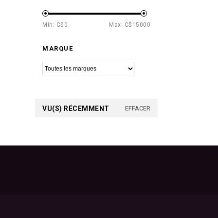
Min: C$
0
Max: C$
15000
MARQUE
VU(S) RÉCEMMENT
EFFACER