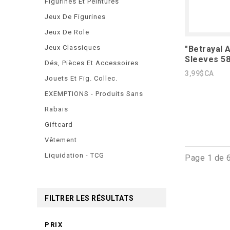
Figurines Et Peintures
Jeux De Figurines
Jeux De Role
Jeux Classiques
"Betrayal 
Sleeves 5
Dés, Pièces Et Accessoires
3,99$CA
Jouets Et Fig. Collec.
EXEMPTIONS - Produits Sans
Rabais
Giftcard
Vêtement
Liquidation - TCG
Page 1 de 
FILTRER LES RÉSULTATS
PRIX