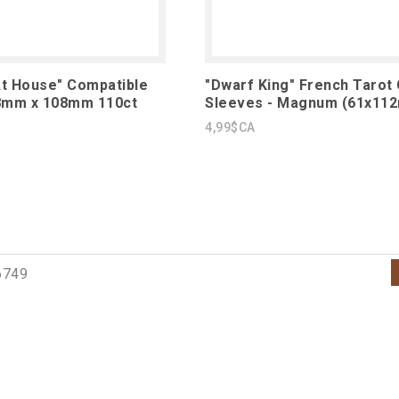
At House" Compatible
"Dwarf King" French Tarot
8mm x 108mm 110ct
Sleeves - Magnum (61x11
4,99$CA
6749