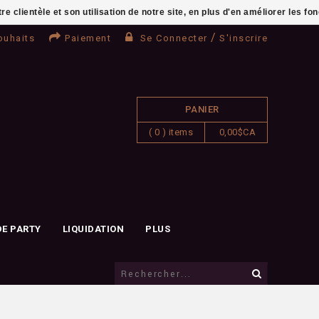
clientèle et son utilisation de notre site, en plus d'en améliorer les fo
/
ouhaits
Paiement
Se Connecter
S'inscrire
PANIER
( 0 ) items
0,00$CA
DE PARTY
LIQUIDATION
PLUS