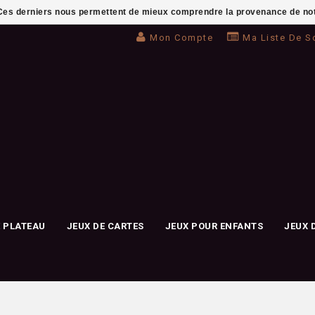
. Ces derniers nous permettent de mieux comprendre la provenance de notre 
Mon Compte
Ma Liste De S
E PLATEAU
JEUX DE CARTES
JEUX POUR ENFANTS
JEUX 