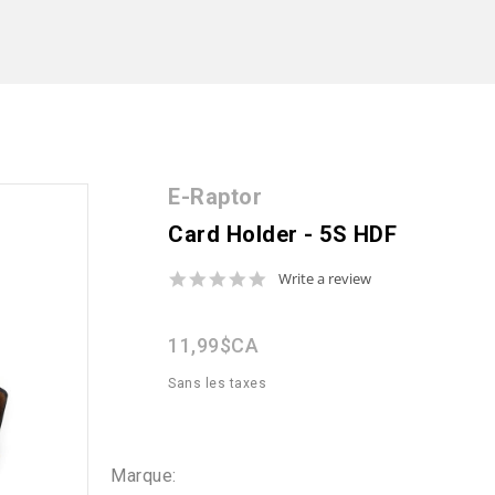
E-Raptor
Card Holder - 5S HDF
0.0
Write a review
star
rating
11,99$CA
Sans les taxes
Marque: